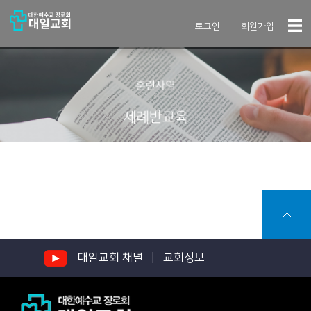
로그인
|
회원가입
훈련사역
세례반교육
대일교회 채널 |
교회정보