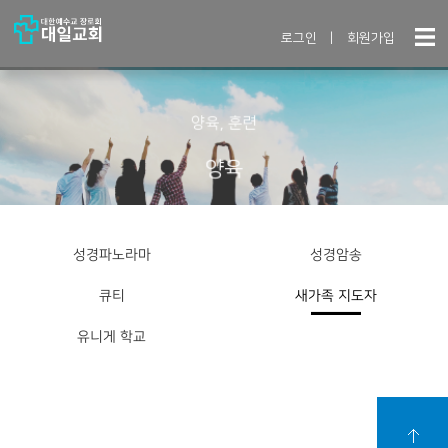
로그인
|
회원가입
양육, 훈련
양육
성경파노라마
성경암송
큐티
새가족 지도자
유니게 학교