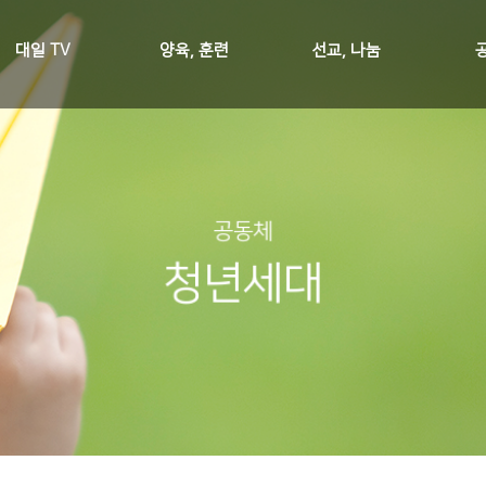
대일 TV
양육, 훈련
선교, 나눔
공동체
청년세대