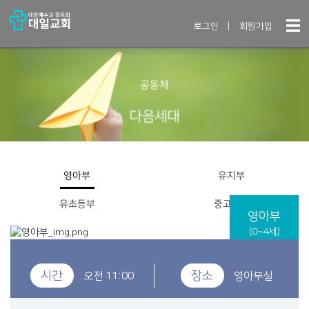
로그인
|
회원가입
공동체
다음세대
영아부
유치부
유초등부
중고등부
영아부
(0~4세)
시간
장소
오전 11:00
영아부실