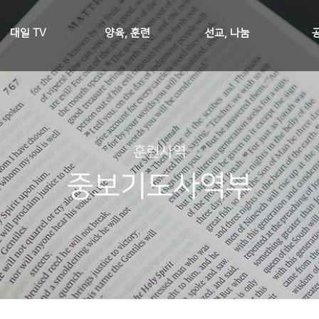
대일 TV
양육, 훈련
선교, 나눔
훈련사역
중보기도사역부