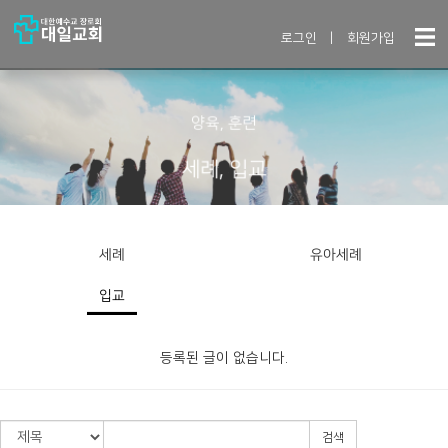
로그인
|
회원가입
양육, 훈련
세례, 입교
세례
유아세례
입교
등록된 글이 없습니다.
검색