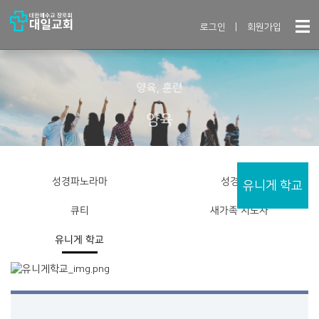
로그인
|
회원가입
양육, 훈련
양육
성경파노라마
성경암송
유니게 학교
큐티
새가족 지도자
유니게 학교