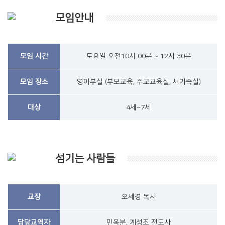
모임안내
모임 시간
토요일 오전10시 00분 ~ 12시 30분
모임 장소
영아부실 (부모교육, 주교교육실, 새가족실)
대상
4세~7세
섬기는 사람들
교장
오세경 목사
담당교역자
민옥분, 계성조 전도사