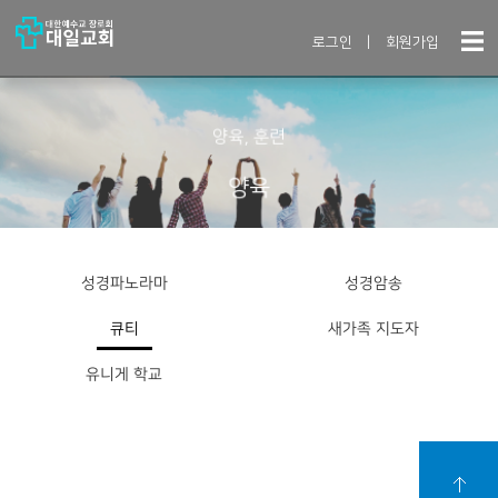
로그인
|
회원가입
양육, 훈련
양육
성경파노라마
성경암송
큐티
새가족 지도자
유니게 학교