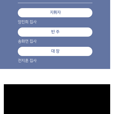
지휘자
양진희 집사
반 주
송화연 집사
대 장
전지훈 집사