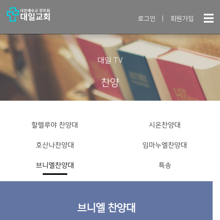
로그인
|
회원가입
대일 TV
찬양
할렐루야 찬양대
시온찬양대
호산나찬양대
임마누엘찬양대
브니엘찬양대
특송
브니엘 찬양대